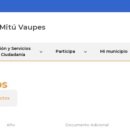
 Mitú Vaupes
ón y Servicios
Participa
Mi municipio
a Ciudadanía
os
ctos
Año
Documento Adicional